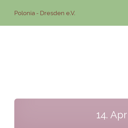
Polonia - Dresden e.V.
14. Ap