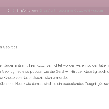
Home
Empfehlungen
14. April – Lesung im Kraszewski Museum
i Gebirtigs
n Juden mitsamt ihrer Kultur vernichtet worden wären, so der italien
i Gebirtig heute so populär wie die Gershwin-Brüder. Gebirtig, auch 
er Ghetto von Nationalsozialisten ermordet.
überlebt. Heute wie damals sind sie ein bedeutendes Zeugnis jüdisc