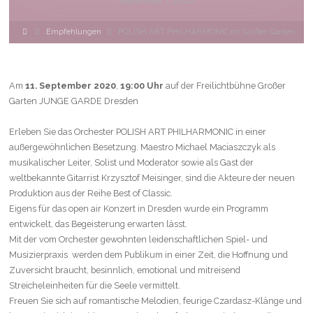
September 1, 2020
Home
Empfehlungen
POLISH ART PHILHARMONIC im Großen Garten
Am
11. September 2020
,
19:00 Uhr
auf der Freilichtbühne Großer
Garten JUNGE GARDE Dresden
Erleben Sie das Orchester POLISH ART PHILHARMONIC in einer
außergewöhnlichen Besetzung. Maestro Michael Maciaszczyk als
musikalischer Leiter, Solist und Moderator sowie als Gast der
weltbekannte Gitarrist Krzysztof Meisinger, sind die Akteure der neuen
Produktion aus der Reihe Best of Classic.
Eigens für das open air Konzert in Dresden wurde ein Programm
entwickelt, das Begeisterung erwarten lässt.
Mit der vom Orchester gewohnten leidenschaftlichen Spiel- und
Musizierpraxis werden dem Publikum in einer Zeit, die Hoffnung und
Zuversicht braucht, besinnlich, emotional und mitreisend
Streicheleinheiten für die Seele vermittelt.
Freuen Sie sich auf romantische Melodien, feurige Czardasz-Klänge und