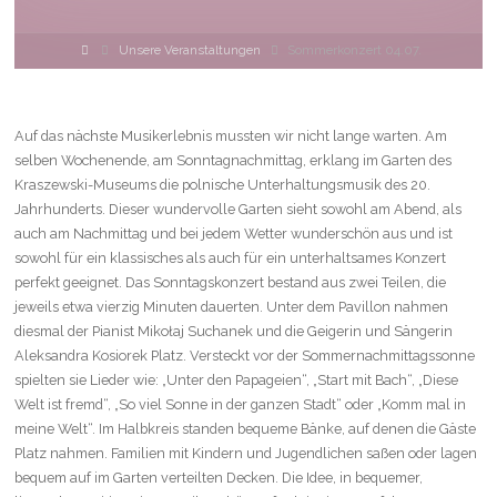
Home
Unsere Veranstaltungen
Sommerkonzert 04.07.
Auf das nächste Musikerlebnis mussten wir nicht lange warten. Am
selben Wochenende, am Sonntagnachmittag, erklang im Garten des
Kraszewski-Museums die polnische Unterhaltungsmusik des 20.
Jahrhunderts. Dieser wundervolle Garten sieht sowohl am Abend, als
auch am Nachmittag und bei jedem Wetter wunderschön aus und ist
sowohl für ein klassisches als auch für ein unterhaltsames Konzert
perfekt geeignet. Das Sonntagskonzert bestand aus zwei Teilen, die
jeweils etwa vierzig Minuten dauerten. Unter dem Pavillon nahmen
diesmal der Pianist Mikołaj Suchanek und die Geigerin und Sängerin
Aleksandra Kosiorek Platz. Versteckt vor der Sommernachmittagssonne
spielten sie Lieder wie: „Unter den Papageien“, „Start mit Bach“, „Diese
Welt ist fremd“, „So viel Sonne in der ganzen Stadt“ oder „Komm mal in
meine Welt“. Im Halbkreis standen bequeme Bänke, auf denen die Gäste
Platz nahmen. Familien mit Kindern und Jugendlichen saßen oder lagen
bequem auf im Garten verteilten Decken. Die Idee, in bequemer,