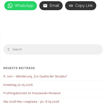
I
WhatsApp
Email
Copy Link
N
,
N
i
e
m
c
y
,
A
S
Search
M
fo
B
,
j
g
NEUESTE BEITRÄGE
p
–
6. Juni – Wanderung „Zur Quelle der Skulptur“
P
L
Kindertag 30.05.2026
Frühlingskonzert im Kraszewski-Museum
Mai 2026 Mai-«majówka – pl» 8.05.2026