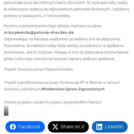
panią Katarzyną dla chętnych (także dla dzieci). W razie potrzeby, osoby
te skierowane zostaną do odpowiednich jednostek fachowych. Udzielimy
pomocy w nawiązaniu z nimi kontaktu.
Prosimy o potwierdzenie chęci udziału mailowo na adres
m.kurpiewska@polonia-dresden.de
.
Odpowiadając na Państwa wiadomość prześlemy link do połączenia.
Rozumiemy, że niektóre osoby będą wolały uczestniczyć w spotkaniu
anonimowo. Jest to możliwe, klikając w link do połączenia można będzie
podać tylko imię i można nie włączać kamery podczas spotkania.
Projekt Stowarzyszenia Polonia‑Dresden.
Projekt współfinansowany przez Ambasadę RP w Berlinie w ramach
funduszy polonijnych
Ministerstwa Spraw Zagranicznych
.
Partner projektu: szkoła Po polsku. Sprachtreffen Polnisch
.
B
E
Facebook
Share on X
LinkedIn
R
L