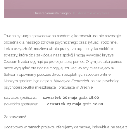
Home
Unsere Veranstaltungen
Wsparcie w kryzysie
Trudna sytuacja spowodowana pandemią koronawirusa nie pozostaje
obojętna dla naszego zdrowia psychicznego oraz sytuacji rodzinnej.
Lęk o przyszłość, możliwa utrata pracy, izolacja, to tylko niektóre
stresory, które dziś zakłócają nasz spokój i mogą wywołać kryzys.
Czasem trzeba sięgnąć po profesjonalną pomoc. O tym jak taka pomoc
może wyglądać oraz gdzie mogą jej szukać Polacy mieszkający w
Saksonii opowiemy podczas dwóch bezpłatnych spotkań online.
Naszym gościem będzie pani
Katarzyna Zemmrich
, polska psycholog i
psychoterapeutka mieszkająca i pracująca w Dreźnie.
pierwsze spotkanie:
czwartek 20 maja
godz.
18.00
powtórka spotkania:
czwartek
27 maja
godz.
18.00
.
Zapraszamy!
Dodatkowo w ramach projektu oferujemy darmowe, indywidualne sesje z