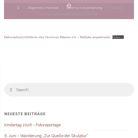
e
Home
Allgemein/Kontakt
Datenschutzerklärung
Polityka
prywatności/Datenschutzrichtlinie
Datenschutzrichtlinie des Vereines Polonia e.V – Polityka prywatności
Pobierz
S
Search
fo
NEUESTE BEITRÄGE
Kindertag 2026 – Fotoreportage
6. Juni – Wanderung „Zur Quelle der Skulptur“