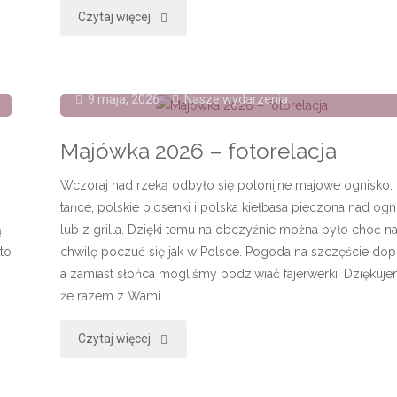
"Dzień
Czytaj więcej
Dziecka
30.05.2026"
9 maja, 2026
Nasze wydarzenia
Majówka 2026 – fotorelacja
Wczoraj nad rzeką odbyło się polonijne majowe ognisko.
tańce, polskie piosenki i polska kiełbasa pieczona nad og
ą
lub z grilla. Dzięki temu na obczyźnie można było choć n
to
chwilę poczuć się jak w Polsce. Pogoda na szczęście dop
a zamiast słońca mogliśmy podziwiać fajerwerki. Dziękuje
że razem z Wami…
"Majówka
Czytaj więcej
2026