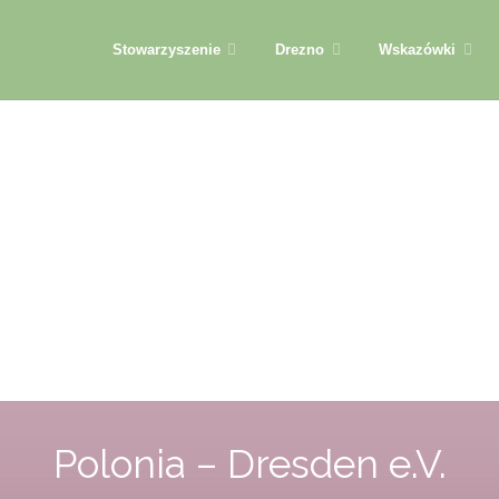
Przejdź
Stowarzyszenie
Drezno
Wskazówki
do
treści
Polonia – Dresden e.V.