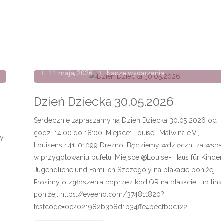
relacja"
11 maja, 2026
Nasze wydarzenia
Dzień Dziecka 30.05.2026
Serdecznie zapraszamy na Dzień Dziecka 30.05 2026 od
godz. 14:00 do 18:00. Miejsce: Louise- Malwina e.V.,
my
Louisenstr.41, 01099 Drezno. Będziemy wdzięczni za wspa
w przygotowaniu bufetu. Miejsce:@Louise- Haus für Kinder
Jugendliche und Familien Szczegóły na plakacie poniżej.
Prosimy o zgłoszenia poprzez kod QR na plakacie lub lin
R
poniżej: https://eveeno.com/374811820?
testcode=0c2021982b3b8d1b34ffe4becfb0c122