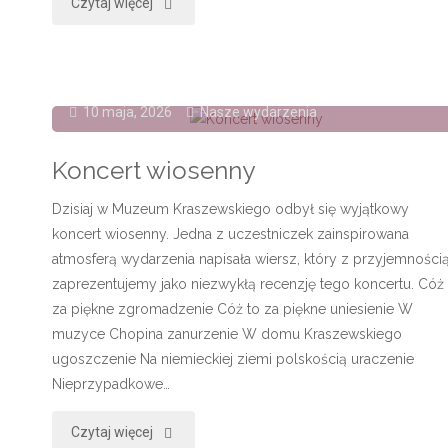
"6
Czytaj więcej
czerwca
–
10 maja, 2026
Nasze wydarzenia
wędrówka
Koncert wiosenny
„Do
Dzisiaj w Muzeum Kraszewskiego odbył się wyjątkowy
źródła
koncert wiosenny. Jedna z uczestniczek zainspirowana
rzeźby”"
atmosferą wydarzenia napisała wiersz, który z przyjemności
zaprezentujemy jako niezwykłą recenzję tego koncertu. Cóż 
za piękne zgromadzenie Cóż to za piękne uniesienie W
muzyce Chopina zanurzenie W domu Kraszewskiego
ugoszczenie Na niemieckiej ziemi polskością uraczenie
Nieprzypadkowe…
"Koncert
Czytaj więcej