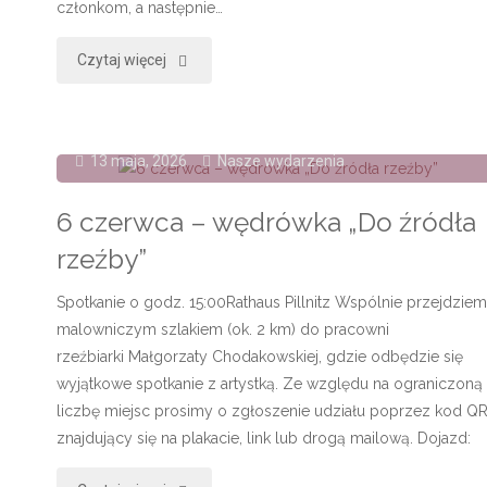
członkom, a następnie…
"Wędrówka
Czytaj więcej
„Do
źródła
13 maja, 2026
Nasze wydarzenia
rzeźby”
6 czerwca – wędrówka „Do źródła
–
rzeźby”
fotorelacja"
Spotkanie o godz. 15:00Rathaus Pillnitz Wspólnie przejdzie
malowniczym szlakiem (ok. 2 km) do pracowni
rzeźbiarki Małgorzaty Chodakowskiej, gdzie odbędzie się
wyjątkowe spotkanie z artystką. Ze względu na ograniczoną
liczbę miejsc prosimy o zgłoszenie udziału poprzez kod Q
znajdujący się na plakacie, link lub drogą mailową. Dojazd: