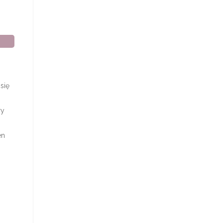
się
ry
en