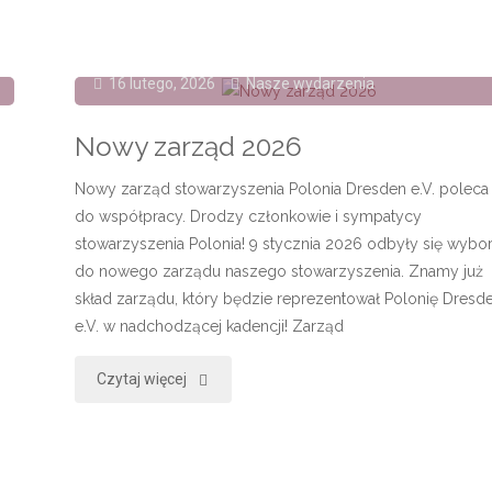
w
16 lutego, 2026
Nasze wydarzenia
Muzeum
Kraszewskiego"
Nowy zarząd 2026
Nowy zarząd stowarzyszenia Polonia Dresden e.V. poleca 
do współpracy. Drodzy członkowie i sympatycy
stowarzyszenia Polonia! 9 stycznia 2026 odbyły się wybo
do nowego zarządu naszego stowarzyszenia. Znamy już
skład zarządu, który będzie reprezentował Polonię Dresd
e.V. w nadchodzącej kadencji! Zarząd
"Nowy
Czytaj więcej
zarząd
2026"