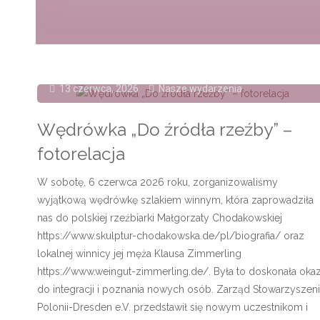
13 czerwca, 2026
Nasze wydarzenia
Wędrówka „Do źródła rzeźby” –
fotorelacja
W sobotę, 6 czerwca 2026 roku, zorganizowaliśmy
wyjątkową wędrówkę szlakiem winnym, która zaprowadziła
nas do polskiej rzeźbiarki Małgorzaty Chodakowskiej
https://www.skulptur-chodakowska.de/pl/biografia/ oraz
lokalnej winnicy jej męża Klausa Zimmerling
https://www.weingut-zimmerling.de/. Była to doskonała okaz
do integracji i poznania nowych osób. Zarząd Stowarzyszeni
Polonii-Dresden e.V. przedstawił się nowym uczestnikom i