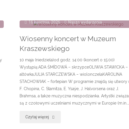
–
fotorelacja"
16 kwietnia, 2026
Nasze wydarzenia
Wiosenny koncert w Muzeum
Kraszewskiego
y
10 maja (niedziela)od godz. 14:00 (koncert o 15:00)
Wystąpią:ADA ŠMÍDOWÁ – skrzypceOLIWIA STAWICKA –
altówkaJULIA STARCZEWSKA – wiolonczelaKAROLINA
STACHOWIAK – fortepian W programie znajdą się utwory 
F. Chopina, C. Stamitza, E. Ysaÿe, J. Halvorsena oraz J.
Brahmsa, a także muzyczna niespodzianka. Artystki związ
są z czołowymi uczelniami muzycznymi w Europie (m.in.
"Wiosenny
Czytaj więcej
koncert