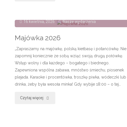
Muzeum
–
16 kwietnia, 2026
Nasze wydarzenia
kalendarz
Majówka 2026
wydarzeń"
„Zapraszamy na majówkę, polską kiełbasę i potańcówkę. Nie
zapomnij koniecznie ze sobą wziąć swoją drugą połówkę.
Wstęp wolny i dla każdego – bogatego i biednego.
Zapewniona wspólna zabawa, mnóstwo śmiechu, piosenek
plejada. Karaoke i procentówka, troszkę piwka, wódeczki lub
drinka, żeby była wesoła minka! Gdy wybije 18:00 – o tej…
"Majówka
Czytaj więcej
2026"