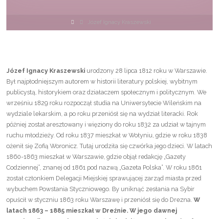
Strona
Józef Ignacy Kraszewski
główna
Józef Ignacy Kraszewski
urodzony 28 lipca 1812 roku w Warszawie.
Był najpłodniejszym autorem w historii literatury polskiej, wybitnym
publicystą, historykiem oraz działaczem społecznym i politycznym. We
wrześniu 1829 roku rozpoczął studia na Uniwersytecie Wileńskim na
wydziale lekarskim, a po roku przeniósł się na wydział literacki. Rok
później został aresztowany i więziony do roku 1832 za udział w tajnym
ruchu młodzieży. Od roku 1837 mieszkał w Wołyniu, gdzie w roku 1838
ożenił się Zofią Woronicz. Tutaj urodziła się czwórka jego dzieci. W latach
1860-1863 mieszkał w Warszawie, gdzie objął redakcję „Gazety
Codziennej”, znanej od 1861 pod nazwą „Gazeta Polska”. W roku 1861
został członkiem Delegacji Miejskiej sprawującej zarząd miasta przed
wybuchem Powstania Styczniowego. By uniknąć zesłania na Sybir
opuścił w styczniu 1863 roku Warszawę i przeniósł się do Drezna.
W
latach 1863 – 1885 mieszkał w Dreźnie. W jego dawnej