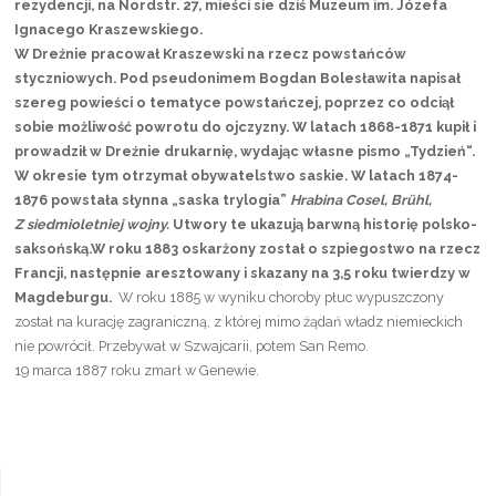
rezydencji, na Nordstr. 27, mieści sie dziś Muzeum im. Józefa
Ignacego Kraszewskiego.
W Dreźnie pracował Kraszewski na rzecz powstańców
styczniowych. Pod pseudonimem Bogdan Bolesławita napisał
szereg powieści o tematyce powstańczej, poprzez co odciął
sobie możliwość powrotu do ojczyzny. W latach 1868-1871 kupił i
prowadził w Dreźnie drukarnię, wydając własne pismo „Tydzień“.
W okresie tym otrzymał obywatelstwo saskie. W latach 1874-
1876 powstała słynna „saska trylogia”
Hrabina Cosel, Brühl,
Z siedmioletniej wojny.
Utwory te ukazują barwną historię polsko-
saksońską.W roku 1883 oskarżony został o szpiegostwo na rzecz
Francji, następnie aresztowany i skazany na 3,5 roku twierdzy w
Magdeburgu.
W roku 1885 w wyniku choroby płuc wypuszczony
został na kurację zagraniczną, z której mimo żądań władz niemieckich
nie powrócił. Przebywał w Szwajcarii, potem San Remo.
19 marca 1887 roku zmarł w Genewie.