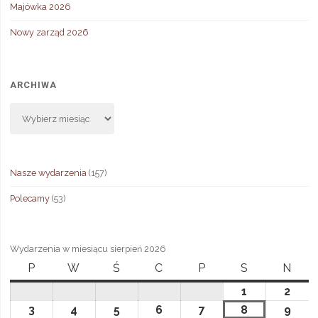
Majówka 2026
Nowy zarząd 2026
ARCHIWA
Archiwa
Nasze wydarzenia
(157)
Polecamy
(53)
Wydarzenia w miesiącu sierpień 2026
P
poniedziałek
W
wtorek
Ś
środa
C
czwartek
P
piątek
S
sobota
N
niedz
1
1
2
2
sierpnia,
sierp
3
3
4
4
5
5
6
6
7
7
8
8
9
9