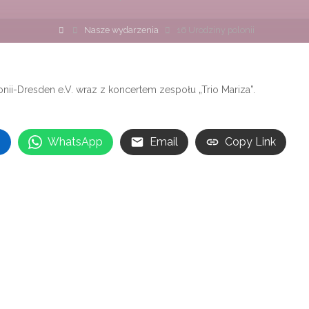
Strona
Nasze wydarzenia
16 Urodziny polonii
główna
ii-Dresden e.V. wraz z koncertem zespołu „Trio Mariza”.
n
WhatsApp
Email
Copy Link