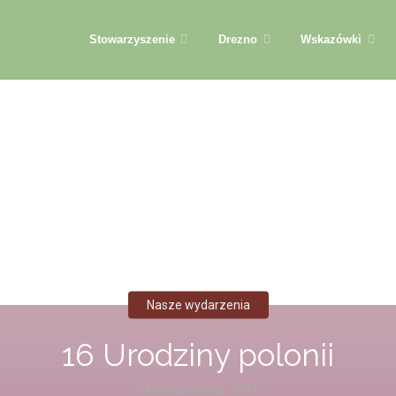
Przejdź
Stowarzyszenie
Drezno
Wskazówki
do
treści
Nasze wydarzenia
16 Urodziny polonii
14 października, 2024