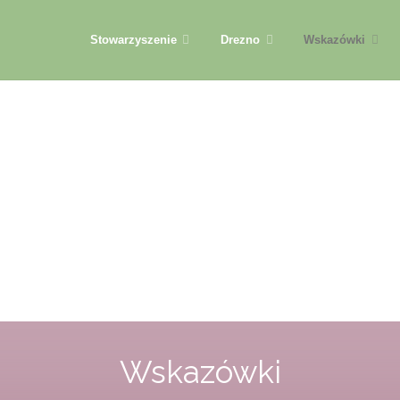
Przejdź
Stowarzyszenie
Drezno
Wskazówki
do
treści
Wskazówki