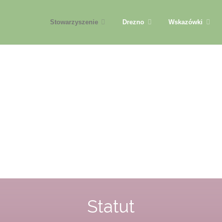
Przejdź
Stowarzyszenie
Drezno
Wskazówki
do
treści
Statut