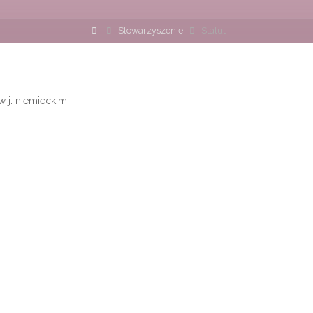
Strona
Stowarzyszenie
Statut
główna
 j. niemieckim.