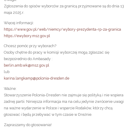
Zgłoszenia do spisów wyborców za granicą przyjmowane są do dnia 13
maja 2025 r.
Więcej informacji:
https://www.gov.pl/web/niemcy/wybory-prezydenta-rp-za-granica
https://ewybory.msz.gov.pl
Chcesz pomóc przy wyborach?
Osoby chętne do pracy w komisji wyborczej mogą zgłaszać się
bezpośrednio do Ambasady :
berlin.amb.wk@msz.gov.pl
lub
karina.langkamp@polonia-dresden.de
Ważne:
Stowarzyszenie Polonia-Dresden nie zajmuje się polityką i nie wspiera
żadnej partii. Niniejsza informacja ma na celu jedynie zwrócenie uwagi
na ważne wydarzenie w Polsce i wsparcie Rodaków, którzy chcą
głosować i będą przebywać w tym czasie w Dreźnie.
Zapraszamy do głosowania!