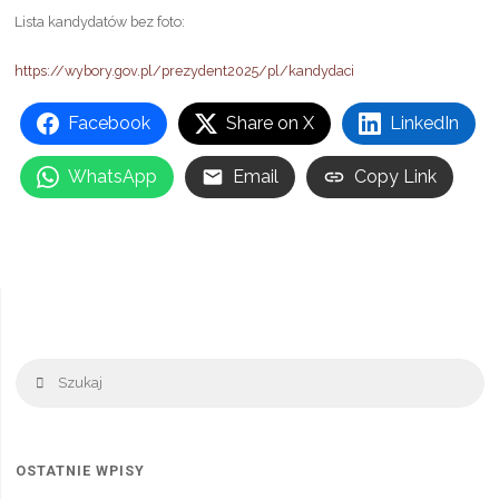
Lista kandydatów bez foto:
https://wybory.gov.pl/prezydent2025/pl/kandydaci
Facebook
Share on X
LinkedIn
WhatsApp
Email
Copy Link
Sz
Szukaj
OSTATNIE WPISY