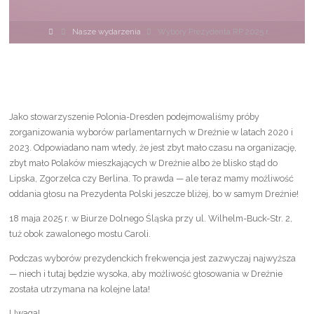
Strona
Nasze wydarzenia
Wybory Prezydenta RP 2025 r.
główna
Jako stowarzyszenie Polonia-Dresden podejmowaliśmy próby
zorganizowania wyborów parlamentarnych w Dreźnie w latach 2020 i
2023. Odpowiadano nam wtedy, że jest zbyt mało czasu na organizację,
zbyt mało Polaków mieszkających w Dreźnie albo że blisko stąd do
Lipska, Zgorzelca czy Berlina. To prawda — ale teraz mamy możliwość
oddania głosu na Prezydenta Polski jeszcze bliżej, bo w samym Dreźnie!
18 maja 2025 r. w Biurze Dolnego Śląska przy ul. Wilhelm-Buck-Str. 2,
tuż obok zawalonego mostu Caroli.
Podczas wyborów prezydenckich frekwencja jest zazwyczaj najwyższa
— niech i tutaj będzie wysoka, aby możliwość głosowania w Dreźnie
została utrzymana na kolejne lata!
Uwaga!