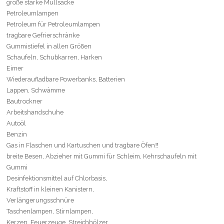
große starke Müllsäcke
Petroleumlampen
Petroleum für Petroleumlampen
tragbare Gefrierschränke
Gummistiefel in allen Größen
Schaufeln, Schubkarren, Harken
Eimer
Wiederaufladbare Powerbanks, Batterien
Lappen, Schwämme
Bautrockner
Arbeitshandschuhe
Autoöl
Benzin
Gas in Flaschen und Kartuschen und tragbare Öfen‼️
breite Besen, Abzieher mit Gummi für Schleim, Kehrschaufeln mit
Gummi
Desinfektionsmittel auf Chlorbasis,
Kraftstoff in kleinen Kanistern,
Verlängerungsschnüre
Taschenlampen, Stirnlampen,
Kerzen, Feuerzeuge, Streichhölzer.