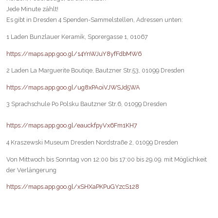
Jede Minute zählt!
Es gibt in Dresden 4 Spenden-Sammelstellen, Adressen unten:
1 Laden Bunzlauer Keramik, Sporergasse 1, 01067
https://maps.app.goo.gl/
14YnWJuY8yfFdbMW6
2 Laden La Marguerite Boutiqe, Bautzner Str.53, 01099 Dresden
https://maps.app.goo.
gl/ug8xPAoiVJWSJd5WA
3 Sprachschule Po Polsku Bautzner Str.6, 01099 Dresden
https://maps.app.goo.gl/eauckfpyVx6Fm1KH7
4 Kraszewski Museum Dresden Nordstraße 2, 01099 Dresden
Von Mittwoch bis Sonntag von 12:00 bis 17:00 bis 29.09. mit Möglichkeit
der Verlängerung
https://maps.app.goo.gl/xSHXaPKPuGYzcS128