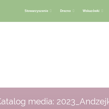
Przejdź
Stowarzyszenie
Drezno
Wskazówki
do
treści
Katalog media:
2023_Andzejk