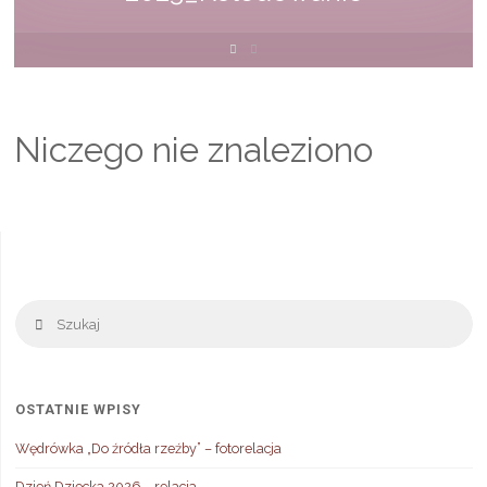
Strona
główna
Niczego nie znaleziono
Sz
Szukaj
OSTATNIE WPISY
Wędrówka „Do źródła rzeźby” – fotorelacja
Dzień Dziecka 2026 – relacja