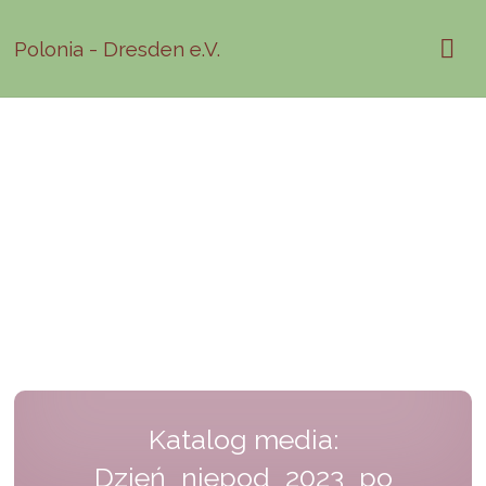
Polonia - Dresden e.V.
Katalog media:
Dzień_niepod_2023_po