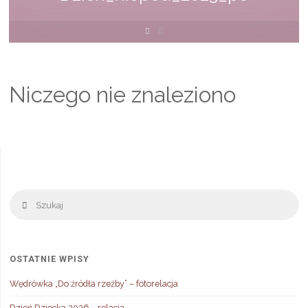
Strona
główna
Niczego nie znaleziono
Sz
Szukaj
OSTATNIE WPISY
Wędrówka „Do źródła rzeźby” – fotorelacja
Dzień Dziecka 2026 – relacja