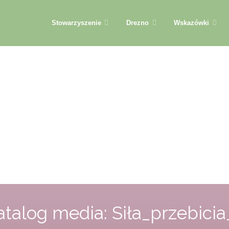
Przejdź
Stowarzyszenie
Drezno
Wskazówki
do
treści
atalog media:
Siła_przebicia