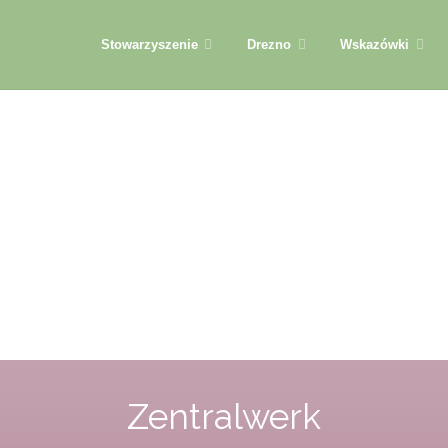
Przejdź
Stowarzyszenie
Drezno
Wskazówki
do
treści
Zentralwerk