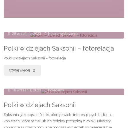
28 września, 2023
Nasze wydarzenia
Polki w dziejach Saksonii – fotorelacja
Polki w dziejach Saksonii – fotorelacja
"Polki
Czytaj więcej
w
18 września, 2023
Polecamy
dziejach
Saksonii
Polki w dziejach Saksonii
–
Saksonia, jako sąsiad Polski, oferuje wiele interesujących historii o
kobietach, które same lub ich rodziny pochodzą z Polski. Niestety,
fotorelacja"
kobiety te są często pomijane podczas wycieczek po mieście lub w