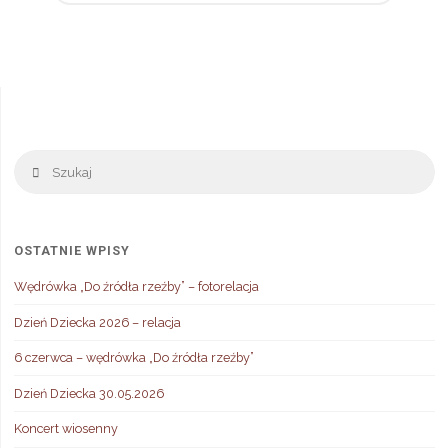
Stronicowanie
wpisów
Sz
Szukaj
OSTATNIE WPISY
Wędrówka „Do źródła rzeźby” – fotorelacja
Dzień Dziecka 2026 – relacja
6 czerwca – wędrówka „Do źródła rzeźby”
Dzień Dziecka 30.05.2026
Koncert wiosenny