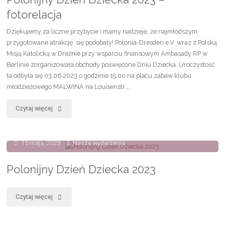
fotorelacja
Dziękujemy za liczne przybycie i mamy nadzieję, że najmłodszym
przygotowane atrakcję się podobały! Polonia-Dresden e.V. wraz z Polską
Misją Katolicką w Dreźnie przy wsparciu finansowym Ambasady RP w
Berlinie zorganizowała obchody poświęcone Dniu Dziecka. Uroczystość
ta odbyła się 03.06.2023 o godzinie 15:00 na placu zabaw klubu
młodzieżowego MALWINA na Louisenstr.…
"Polonijny
Czytaj więcej
Dzień
15 maja, 2023
Nasze wydarzenia
Dziecka
2023
Polonijny Dzień Dziecka 2023
–
"Polonijny
Czytaj więcej
fotorelacja"
Dzień