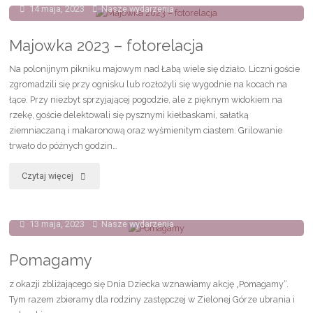
14 maja, 2023
Nasze wydarzenia
Dziecka
2023"
Majowka 2023 – fotorelacja
Na polonijnym pikniku majowym nad Łabą wiele się działo. Liczni goście
zgromadzili się przy ognisku lub rozłożyli się wygodnie na kocach na
łące. Przy niezbyt sprzyjającej pogodzie, ale z pięknym widokiem na
rzekę, goście delektowali się pysznymi kiełbaskami, sałatką
ziemniaczaną i makaronową oraz wyśmienitym ciastem. Grilowanie
trwało do późnych godzin…
"Majowka
Czytaj więcej
2023
13 maja, 2023
Nasze wydarzenia
–
fotorelacja"
Pomagamy
z okazji zbliżającego się Dnia Dziecka wznawiamy akcję „Pomagamy“.
Tym razem zbieramy dla rodziny zastępczej w Zielonej Górze ubrania i