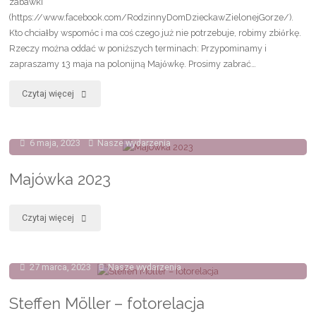
zabawki
(https://www.facebook.com/RodzinnyDomDzieckawZielonejGorze/).
Kto chciaɫby wspomόc i ma coś czego już nie potrzebuje, robimy zbiόrkę.
Rzeczy można oddać w poniższych terminach: Przypominamy i
zapraszamy 13 maja na polonijną Majόwkę. Prosimy zabrać…
"Pomagamy"
Czytaj więcej
6 maja, 2023
Nasze wydarzenia
Majówka 2023
"Majówka
Czytaj więcej
2023"
27 marca, 2023
Nasze wydarzenia
Steffen Möller – fotorelacja