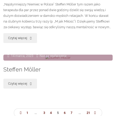
„Najsłynniejszy Niemiec w Polsce” Steffen Möller tym razem jako
terapeuta dla par przez ponad dwie godziny dzielił się swoją wiedzą i
dużym doświadczeniem w damsko-męskich relacjach. W końcu stawał
na ślubnym kobiercu trzy razy (p. „M jak Miłość”). Dziękujemy Steffkowi
za ciekawy występ, bawiąc się odkryliśmy naszą mentalność w nowym…
"Steffen
Czytaj więcej
Möller
14 marca, 2023
Nasze wydarzenia
–
fotorelacja"
Steffen Möller
"Steffen
Czytaj więcej
Möller"
1
…
3
4
5
6
7
…
21