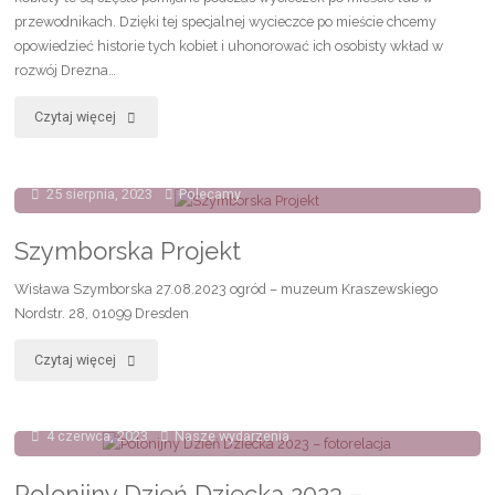
przewodnikach. Dzięki tej specjalnej wycieczce po mieście chcemy
opowiedzieć historie tych kobiet i uhonorować ich osobisty wkład w
rozwój Drezna…
"Polki
Czytaj więcej
w
25 sierpnia, 2023
Polecamy
dziejach
Saksonii"
Szymborska Projekt
Wisława Szymborska 27.08.2023 ogród – muzeum Kraszewskiego
Nordstr. 28, 01099 Dresden
"Szymborska
Czytaj więcej
Projekt"
4 czerwca, 2023
Nasze wydarzenia
Polonijny Dzień Dziecka 2023 –