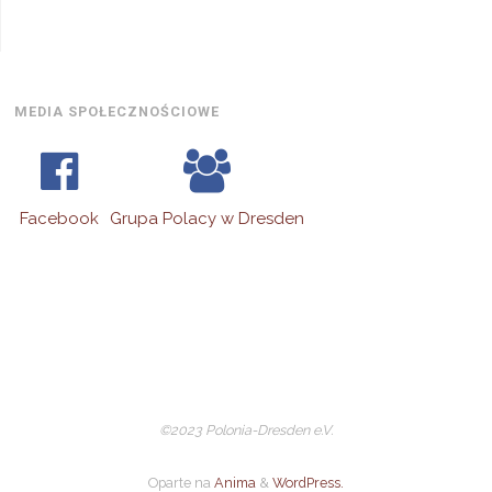
2026
2026
2026
2026
2026
2026
202
sierpnia,
2026
MEDIA SPOŁECZNOŚCIOWE
Facebook
Grupa Polacy w Dresden
©2023 Polonia-Dresden e.V.
Oparte na
Anima
&
WordPress.