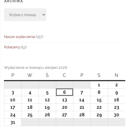
ARCHIWA
Archiwa
Nasze wydarzenia
(157)
Polecamy
(53)
Wydarzenia w miesiącu sierpień 2026
P
poniedziałek
W
wtorek
Ś
środa
C
czwartek
P
piątek
S
sobota
N
niedz
1
1
2
2
sierpnia,
sierp
3
3
4
4
5
5
6
6
7
7
8
8
9
9
2026
2026
sierpnia,
sierpnia,
sierpnia,
sierpnia,
sierpnia,
sierpnia,
sier
10
10
11
11
12
12
13
13
14
14
15
15
16
16
2026
2026
2026
2026
2026
2026
2026
sierpnia,
sierpnia,
sierpnia,
sierpnia,
sierpnia,
sierpnia,
sier
17
17
18
18
19
19
20
20
21
21
22
22
23
23
2026
2026
2026
2026
2026
2026
202
sierpnia,
sierpnia,
sierpnia,
sierpnia,
sierpnia,
sierpnia,
sier
24
24
25
25
26
26
27
27
28
28
29
29
30
30
2026
2026
2026
2026
2026
2026
202
sierpnia,
sierpnia,
sierpnia,
sierpnia,
sierpnia,
sierpnia,
sier
31
31