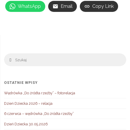
WhatsApp
Email
Copy Link
Sz
Szukaj
OSTATNIE WPISY
Wędrówka „Do źródła rzeźby” – fotorelacja
Dzień Dziecka 2026 – relacja
6 czerwca – wędrówka „Do źródła rzeźby”
Dzień Dziecka 30.05.2026