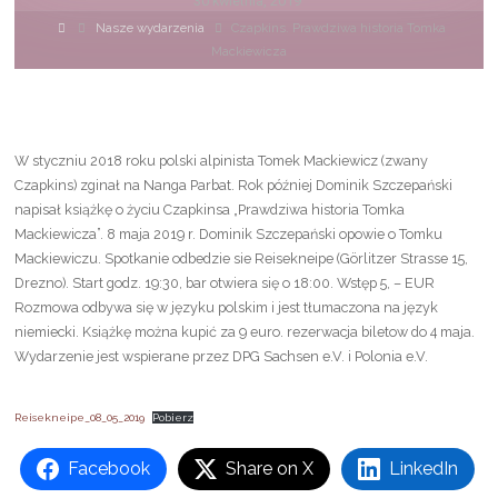
30 kwietnia, 2019
Strona
Nasze wydarzenia
Czapkins. Prawdziwa historia Tomka
główna
Mackiewicza
W styczniu 2018 roku polski alpinista Tomek Mackiewicz (zwany
Czapkins) zginał na Nanga Parbat. Rok później Dominik Szczepański
napisał książkę o życiu Czapkinsa „Prawdziwa historia Tomka
Mackiewicza”. 8 maja 2019 r. Dominik Szczepański opowie o Tomku
Mackiewiczu. Spotkanie odbedzie sie Reisekneipe (Görlitzer Strasse 15,
Drezno). Start godz. 19:30, bar otwiera się o 18:00. Wstęp 5, – EUR
Rozmowa odbywa się w języku polskim i jest tłumaczona na język
niemiecki. Książkę można kupić za 9 euro. rezerwacja biletow do 4 maja.
Wydarzenie jest wspierane przez DPG Sachsen e.V. i Polonia e.V.
Reisekneipe_08_05_2019
Pobierz
Facebook
Share on X
LinkedIn