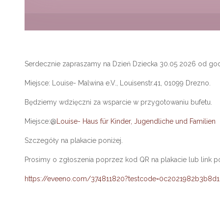
Serdecznie zapraszamy na Dzień Dziecka 30.05 2026 od god
Miejsce: Louise- Malwina e.V., Louisenstr.41, 01099 Drezno.
Będziemy wdzięczni za wsparcie w przygotowaniu bufetu.
Miejsce:@
Louise- Haus für Kinder, Jugendliche und Familien
Szczegóły na plakacie poniżej.
Prosimy o zgłoszenia poprzez kod QR na plakacie lub link po
https://eveeno.com/374811820?testcode=0c2021982b3b8d1