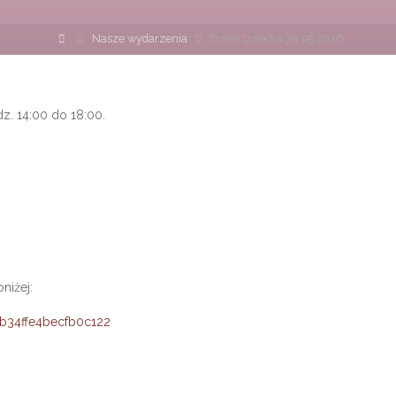
Strona
Nasze wydarzenia
Dzień Dziecka 30.05.2026
główna
z. 14:00 do 18:00.
niżej:
b34ffe4becfb0c122