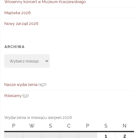
Wiosenny koncert w Muzeum Kraszewskiego
Majówka 2026
Nowy zarząd 2026
ARCHIWA
Archiwa
Nasze wydarzenia
(157)
Polecamy
(53)
Wydarzenia w miesiącu sierpień 2026
P
poniedziałek
W
wtorek
Ś
środa
C
czwartek
P
piątek
S
sobota
N
niedz
1
1
2
2