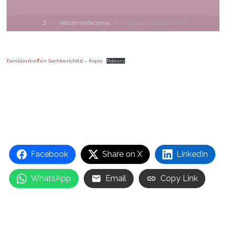
Strona
Nasze wydarzenia
Impresje z Dnia Dziecka
główna
Familientreffen Sachbericht(1) – Kopie
Pobierz
Facebook
Share on X
LinkedIn
WhatsApp
Email
Copy Link