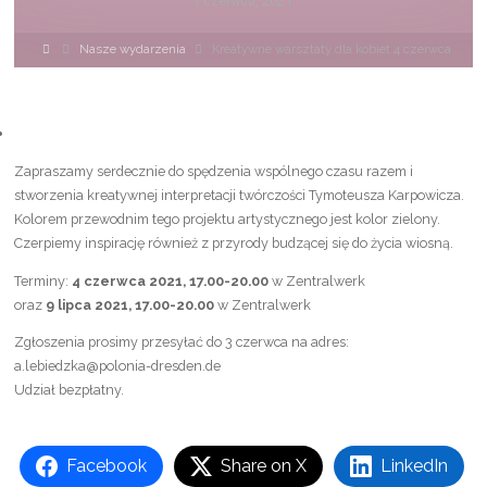
1 czerwca, 2021
Strona
Nasze wydarzenia
Kreatywne warsztaty dla kobiet 4 czerwca
główna
Zapraszamy serdecznie do spędzenia wspólnego czasu razem i
stworzenia kreatywnej interpretacji twórczości Tymoteusza Karpowicza.
Kolorem przewodnim tego projektu artystycznego jest kolor zielony.
Czerpiemy inspirację również z przyrody budzącej się do życia wiosną.
Terminy:
4 czerwca 2021, 17.00-20.00
w Zentralwerk
oraz
9 lipca 2021, 17.00-20.00
w Zentralwerk
Zgłoszenia prosimy przesyłać do 3 czerwca na adres:
a.lebiedzka@polonia-dresden.de
Udział bezpłatny.
Facebook
Share on X
LinkedIn