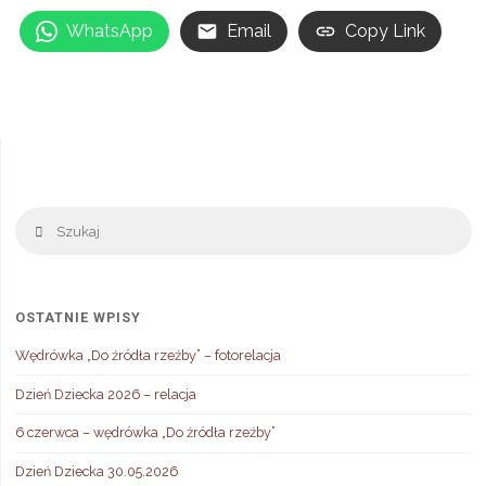
WhatsApp
Email
Copy Link
Sz
Szukaj
OSTATNIE WPISY
Wędrówka „Do źródła rzeźby” – fotorelacja
Dzień Dziecka 2026 – relacja
6 czerwca – wędrówka „Do źródła rzeźby”
Dzień Dziecka 30.05.2026