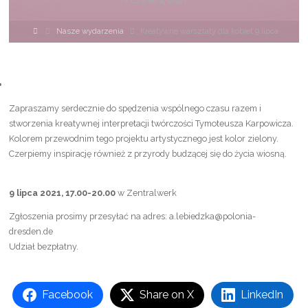
17 czerwca, 2021
Strona
Nasze wydarzenia
Kreatywne warsztaty dla kobiet 9 lipca
główna
Zapraszamy serdecznie do spędzenia wspólnego czasu razem i
stworzenia kreatywnej interpretacji twórczości Tymoteusza Karpowicza.
Kolorem przewodnim tego projektu artystycznego jest kolor zielony.
Czerpiemy inspirację również z przyrody budzącej się do życia wiosną.
9 lipca 2021, 17.00-20.00
w Zentralwerk
Zgłoszenia prosimy przesyłać na adres: a.lebiedzka@polonia-
dresden.de
Udział bezpłatny.
Facebook
Share on X
LinkedIn