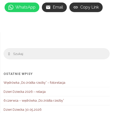
WhatsApp
Email
Copy Link
Sz
Szukaj
OSTATNIE WPISY
Wędrówka „Do źródła rzeźby” – fotorelacja
Dzień Dziecka 2026 – relacja
6 czerwca – wędrówka „Do źródła rzeźby”
Dzień Dziecka 30.05.2026