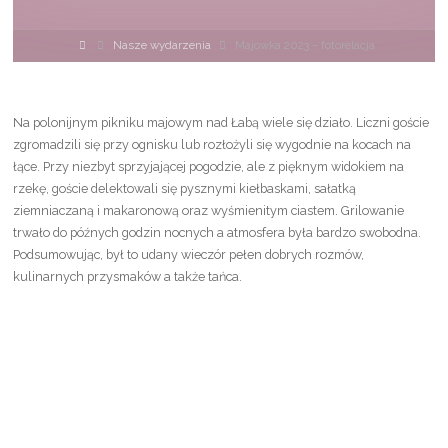
Strona
Nasze wydarzenia
Majowka 2023 – fotorelacja
główna
Na polonijnym pikniku majowym nad Łabą wiele się działo. Liczni goście
zgromadzili się przy ognisku lub rozłożyli się wygodnie na kocach na
łące. Przy niezbyt sprzyjającej pogodzie, ale z pięknym widokiem na
rzekę, goście delektowali się pysznymi kiełbaskami, sałatką
ziemniaczaną i makaronową oraz wyśmienitym ciastem. Grilowanie
trwało do późnych godzin nocnych a atmosfera była bardzo swobodna.
Podsumowując, był to udany wieczór pełen dobrych rozmów,
kulinarnych przysmaków a także tańca.