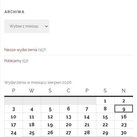
ARCHIWA
Archiwa
Nasze wydarzenia
(157)
Polecamy
(53)
Wydarzenia w miesiącu sierpień 2026
P
poniedziałek
W
wtorek
Ś
środa
C
czwartek
P
piątek
S
sobota
N
niedz
1
1
2
2
sierpnia,
sierp
3
3
4
4
5
5
6
6
7
7
8
8
9
9
2026
2026
sierpnia,
sierpnia,
sierpnia,
sierpnia,
sierpnia,
sierpnia,
sier
10
10
11
11
12
12
13
13
14
14
15
15
16
16
2026
2026
2026
2026
2026
2026
2026
sierpnia,
sierpnia,
sierpnia,
sierpnia,
sierpnia,
sierpnia,
sier
17
17
18
18
19
19
20
20
21
21
22
22
23
23
2026
2026
2026
2026
2026
2026
202
sierpnia,
sierpnia,
sierpnia,
sierpnia,
sierpnia,
sierpnia,
sier
24
24
25
25
26
26
27
27
28
28
29
29
30
30