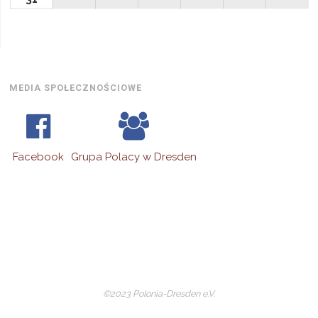
2026
2026
2026
2026
2026
2026
202
sierpnia,
2026
MEDIA SPOŁECZNOŚCIOWE
Facebook
Grupa Polacy w Dresden
©2023 Polonia-Dresden e.V.