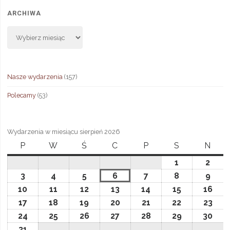
ARCHIWA
Archiwa
Nasze wydarzenia
(157)
Polecamy
(53)
Wydarzenia w miesiącu sierpień 2026
P
poniedziałek
W
wtorek
Ś
środa
C
czwartek
P
piątek
S
sobota
N
niedz
1
1
2
2
sierpnia,
sierp
3
3
4
4
5
5
6
6
7
7
8
8
9
9
2026
2026
sierpnia,
sierpnia,
sierpnia,
sierpnia,
sierpnia,
sierpnia,
sier
10
10
11
11
12
12
13
13
14
14
15
15
16
16
2026
2026
2026
2026
2026
2026
2026
sierpnia,
sierpnia,
sierpnia,
sierpnia,
sierpnia,
sierpnia,
sier
17
17
18
18
19
19
20
20
21
21
22
22
23
23
2026
2026
2026
2026
2026
2026
202
sierpnia,
sierpnia,
sierpnia,
sierpnia,
sierpnia,
sierpnia,
sier
24
24
25
25
26
26
27
27
28
28
29
29
30
30
2026
2026
2026
2026
2026
2026
202
sierpnia,
sierpnia,
sierpnia,
sierpnia,
sierpnia,
sierpnia,
sier
31
31