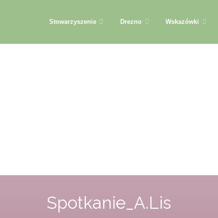
Przejdź
Stowarzyszenie
Drezno
Wskazówki
do
treści
Spotkanie_A.Lis