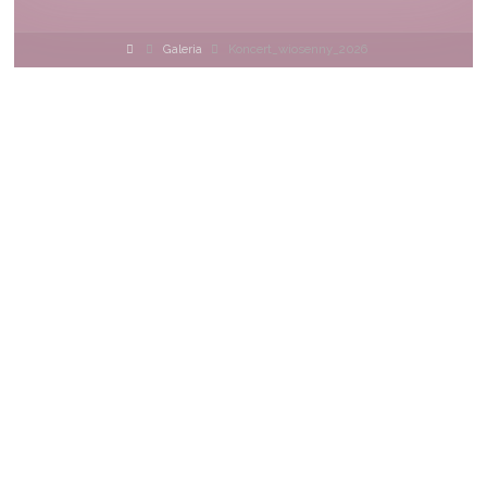
Strona
Galeria
Koncert_wiosenny_2026
główna