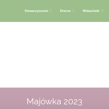
Przejdź
Stowarzyszenie
Drezno
Wskazówki
do
treści
Majówka 2023