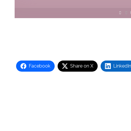
Stro
głó
Facebook
Share on X
LinkedI