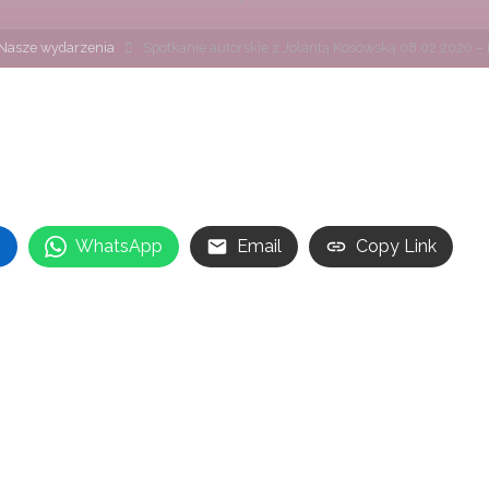
na
Nasze wydarzenia
Spotkanie autorskie z Jolantą Kosowską 08.02.2020 – 
wna
n
WhatsApp
Email
Copy Link