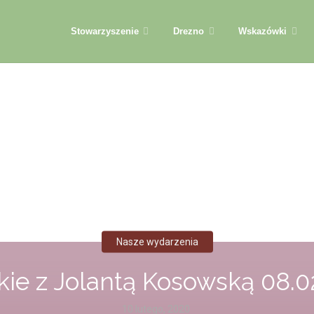
Przejdź
Stowarzyszenie
Drezno
Wskazówki
do
treści
Nasze wydarzenia
kie z Jolantą Kosowską 08.0
10 lutego, 2020