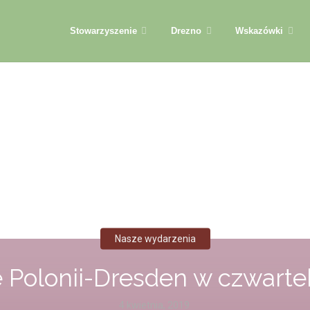
Przejdź
Stowarzyszenie
Drezno
Wskazówki
do
treści
Nasze wydarzenia
 Polonii-Dresden w czwartek
4 kwietnia, 2019