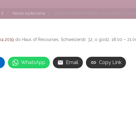
Strona
Nasze wydarzenia
Spotkanie Polonii-Dresden w czwartek, 4.4.201
główna
04.2019
do Haus of Resourses, Schweizerstr. 32, o godz. 18:00 – 21:0
n
WhatsApp
Email
Copy Link