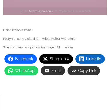
Strona
Nasze wydarzenia
Wydarzenia w roku 2016
główna
Dzień Dziecka 2016 r.
Festyn uliczny z okazji Dni Wielu Kultur w Dreźnie
Wieczór literacki z panem Andrzejem Chodackim
Facebook
Share on X
LinkedIn
WhatsApp
Email
Copy Link