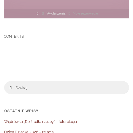
Strona
Wydarzenia
Moje rezerwacje
główna
CONTENTS
Sz
Szukaj
OSTATNIE WPISY
Wędrówka „Do źródła rzeźby” – fotorelacja
Dzień Dziecka 2026 – relacja