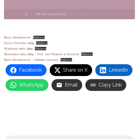
Strona
Nasze wydarzenia
Wydarzenia w roku 2009
główna
Boze Narodzenie
Pobierz
Dzien Dziecka 2009
Pobierz
Wystawa roku 2009
Pobierz
Rozmowa roku 2009 – Prof. Jan Miodek w Dreźnie
Pobierz
Boże Narodzenie – Kolędo czarujes
Pobierz
Facebook
Share on X
LinkedIn
WhatsApp
Email
Copy Link
Sz