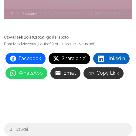
2 października, 2019
Strona
Polecamy
CZWARTKOWE SPOTKANIA Z JĘZYKIEM POLSKIM
główna
Czwartek 10.10.2019, godz. 16:30
Dom Młodzieżowy „Louise” (Louisenstr. 41, Neustadt)
Facebook
Share on X
LinkedIn
WhatsApp
Email
Copy Link
Sz
Szukaj