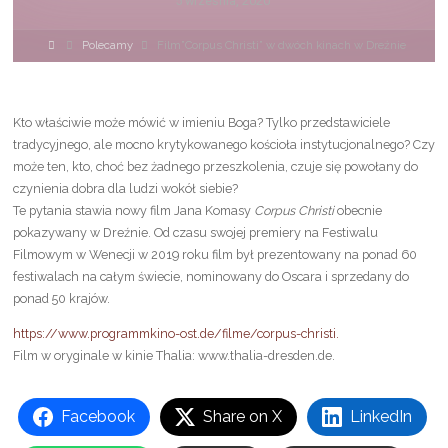
5 września, 2020
Strona
Polecamy
Film”Corpus Christi” w dwóch kinach w Dreźnie
główna
Kto właściwie może mówić w imieniu Boga? Tylko przedstawiciele
tradycyjnego, ale mocno krytykowanego kościoła instytucjonalnego? Czy
może ten, kto, choć bez żadnego przeszkolenia, czuje się powołany do
czynienia dobra dla ludzi wokół siebie?
Te pytania stawia nowy film Jana Komasy
Corpus Christi
obecnie
pokazywany w Dreźnie. Od czasu swojej premiery na Festiwalu
Filmowym w Wenecji w 2019 roku film był prezentowany na ponad 60
festiwalach na całym świecie, nominowany do Oscara i sprzedany do
ponad 50 krajów.
https://www.programmkino-ost.de/filme/corpus-christi.
Film w oryginale w kinie Thalia: www.thalia-dresden.de.
Facebook
Share on X
LinkedIn