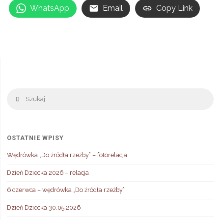
WhatsApp
Email
Copy Link
Sz
Szukaj
OSTATNIE WPISY
Wędrówka „Do źródła rzeźby” – fotorelacja
Dzień Dziecka 2026 – relacja
6 czerwca – wędrówka „Do źródła rzeźby”
Dzień Dziecka 30.05.2026