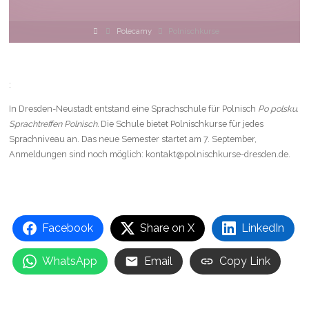
Strona
Polecamy
Polnischkurse
główna
:
In Dresden-Neustadt entstand eine Sprachschule für Polnisch
Po polsku.
Sprachtreffen Polnisch.
Die Schule bietet Polnischkurse für jedes
Sprachniveau an. Das neue Semester startet am 7. September,
Anmeldungen sind noch möglich: kontakt@polnischkurse-dresden.de.
Facebook
Share on X
LinkedIn
WhatsApp
Email
Copy Link