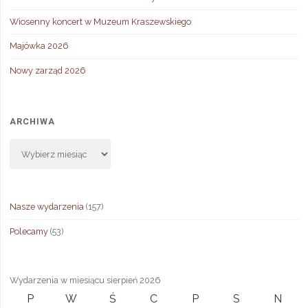
Wiosenny koncert w Muzeum Kraszewskiego
Majówka 2026
Nowy zarząd 2026
ARCHIWA
Archiwa
Nasze wydarzenia
(157)
Polecamy
(53)
Wydarzenia w miesiącu sierpień 2026
P
poniedziałek
W
wtorek
Ś
środa
C
czwartek
P
piątek
S
sobota
N
niedz