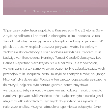
Strona
Nasze wydarzenia
Koncert letni 02.07.
główna
W pierwszy piątek lipca zagościło w Kraszewskim Trio z Zielonej Góry.
Artyści są solistami Filharmonii Zielonogórskiej im. Tadeusza Bairda.
Zespół miał właśnie swoją pierwszą trasę koncertową po pandemii. W
piątek 02. lipca w kroplach deszczu, porywach wiatru i w pięknym
zachodzie słońca chłopcy z Tria d’anches uraczyli nas utworami m.in.
Ludwiga van Beethovena, Henriego Tomasi, Claude Debussy czy Leo
Delibes. Repertuar nieco lżejszy niż w filharmonii, ale z pewnością
wykonywany na tak samo wysokim poziomie. Nie zabrakło światowych
przebojów m.in. Jacquesa Iberta i muzyki ze znanych filmów, np. „Tango
Milonga” i „Na dziewiątą”. Pogoda w ten wieczór dopasowała się świetnie
do muzyki, najpierw było ponuro, groźnie, potem zmysłowo i
wzruszająco, żeby na końcu w pięknym zachodzącym słońcu, wesoło i
rytmicznie porwać publiczność do tańca. Najpierw było niewielu gości,
ale już po kilku akordach muzycznych dołączyli do nas sąsiedzi z
najbliższej okolicy. Muzyka i atmosfera tego miejsca połączyła różne