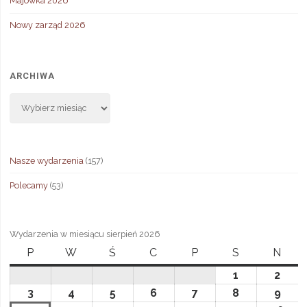
Majówka 2026
Nowy zarząd 2026
ARCHIWA
Archiwa
Nasze wydarzenia
(157)
Polecamy
(53)
Wydarzenia w miesiącu sierpień 2026
P
poniedziałek
W
wtorek
Ś
środa
C
czwartek
P
piątek
S
sobota
N
niedz
1
1
2
2
sierpnia,
sierp
3
3
4
4
5
5
6
6
7
7
8
8
9
9