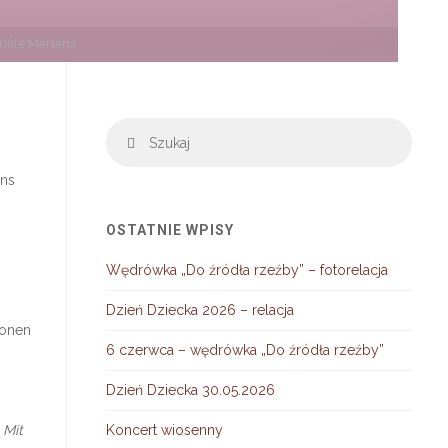
riele Mertens
Szuka
Szukaj
ens
OSTATNIE WPISY
Wędrówka „Do źródła rzeźby” – fotorelacja
Dzień Dziecka 2026 – relacja
ionen
6 czerwca – wędrówka „Do źródła rzeźby”
Dzień Dziecka 30.05.2026
 Mit
Koncert wiosenny