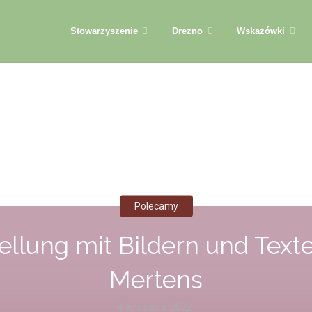
Przejdź
Stowarzyszenie
Drezno
Wskazówki
do
treści
Polecamy
ellung mit Bildern und Texte
Mertens
4 września, 2022