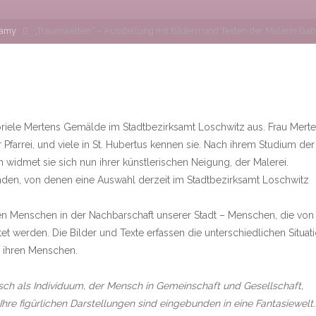
camy
„Traumwelten“ – Ausstellung mit Bildern und Texten der Malerin Gab
briele Mertens Gemälde im Stadtbezirksamt Loschwitz aus. Frau Mert
Pfarrei, und viele in St. Hubertus kennen sie. Nach ihrem Studium der
 widmet sie sich nun ihrer künstlerischen Neigung, der Malerei.
nden, von denen eine Auswahl derzeit im Stadtbezirksamt Loschwitz
den Menschen in der Nachbarschaft unserer Stadt – Menschen, die von
et werden. Die Bilder und Texte erfassen die unterschiedlichen Situat
d ihren Menschen.
sch als Individuum, der Mensch in Gemeinschaft und Gesellschaft,
re figürlichen Darstellungen sind eingebunden in eine Fantasiewelt.