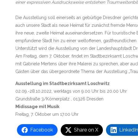
einer expressiven Ausdrucksweise entstehen Traumweltenbild
Die Ausstellung soll einerseits an gebürtige Dresdner gerichtet
auch unsere Stadt als neue Heimat für zunächst fremde Mensc
ihre neue, zweite Heimat auseinandersetzen. Für touristische 
empfundene Stadt hin zu einer weltoffenen, gastfreundlichen 
Unterstützt wird die Ausstellung von der Landeshauptstadt D
Am Freitag, dem 7. Oktober, findet im Stadtbezirksamt Loschw
mit Gabriele Mertens über ihre Malerei zu sprechen, aber auch
Gästen über das übergeordnete Thema der Ausstellung „Tra
Ausstellung im Stadtbezirksamt Loschwitz
02.09.-28.10.2022, werktags von 9.00 Uhr bis 20.00 Uhr
Grundstraße 3/Körnerplatz , 01326 Dresden
Midissage mit Musik
Freitag, 7. Oktober um 17.00 Uhr
Facebook
Share on X
LinkedI