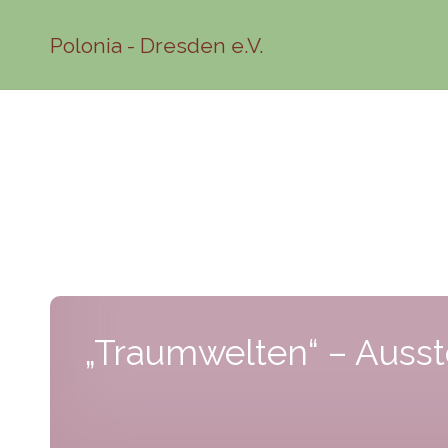
Polonia - Dresden e.V.
„Traumwelten“ – Ausst