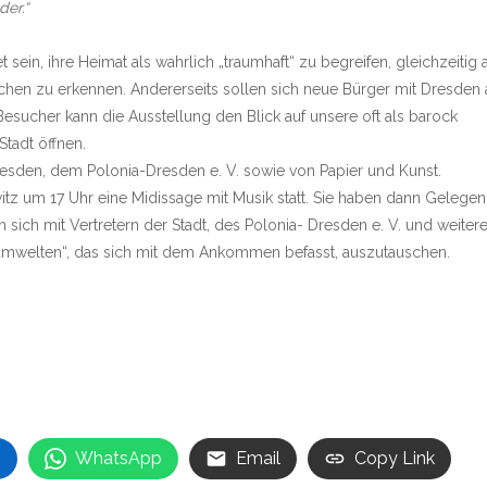
er.“
 sein, ihre Heimat als wahrlich „traumhaft“ zu begreifen, gleichzeitig 
hen zu erkennen. Andererseits sollen sich neue Bürger mit Dresden 
Besucher kann die Ausstellung den Blick auf unsere oft als barock
Stadt öffnen.
resden, dem Polonia-Dresden e. V. sowie von Papier und Kunst.
itz um 17 Uhr eine Midissage mit Musik statt. Sie haben dann Gelegenh
 sich mit Vertretern der Stadt, des Polonia- Dresden e. V. und weiter
umwelten“, das sich mit dem Ankommen befasst, auszutauschen.
n
WhatsApp
Email
Copy Link