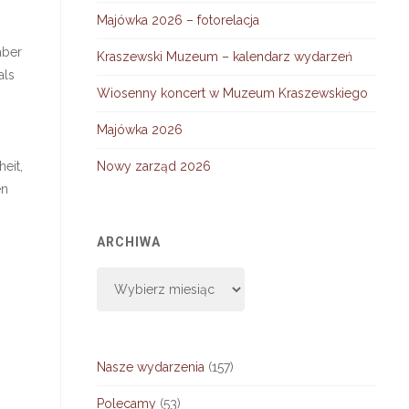
Majówka 2026 – fotorelacja
aber
Kraszewski Muzeum – kalendarz wydarzeń
als
Wiosenny koncert w Muzeum Kraszewskiego
Majówka 2026
eit,
Nowy zarząd 2026
en
ARCHIWA
Archiwa
Nasze wydarzenia
(157)
Polecamy
(53)