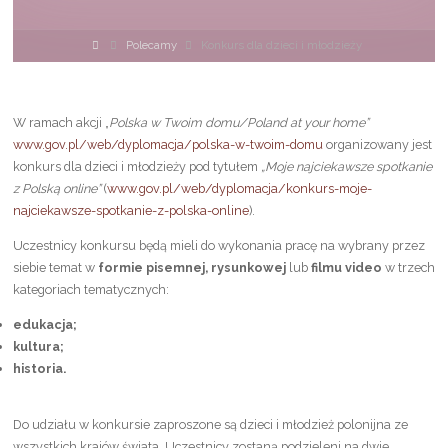
Strona
Polecamy
Konkurs dla dzieci i młodzieży
główna
W ramach akcji „
Polska w Twoim domu/Poland at your home”
www.gov.pl/web/dyplomacja/polska-w-twoim-domu
organizowany jest
konkurs dla dzieci i młodzieży pod tytułem
„Moje najciekawsze spotkanie
z Polską online”
(
www.gov.pl/web/dyplomacja/konkurs-moje-
najciekawsze-spotkanie-z-polska-online
).
Uczestnicy konkursu będą mieli do wykonania pracę na wybrany przez
siebie temat w
formie pisemnej, rysunkowej
lub
filmu video
w trzech
kategoriach tematycznych:
edukacja;
kultura;
historia.
Do udziału w konkursie zaproszone są dzieci i młodzież polonijna ze
wszystkich krajów świata. Uczestnicy zostaną podzieleni na dwie