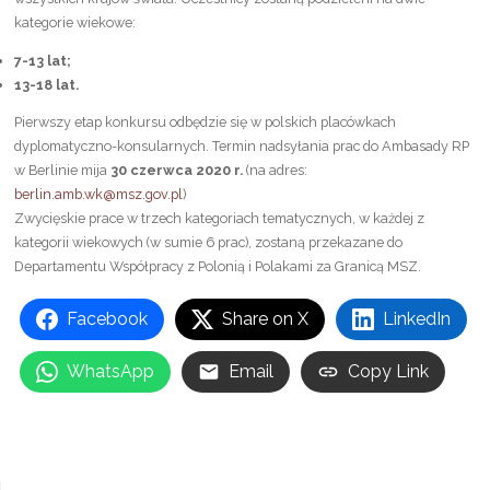
kategorie wiekowe:
7-13 lat;
13-18 lat.
Pierwszy etap konkursu odbędzie się w polskich placówkach
dyplomatyczno-konsularnych. Termin nadsyłania prac do Ambasady RP
w Berlinie mija
30 czerwca 2020 r.
(na adres:
berlin.amb.wk@msz.gov.pl
)
Zwycięskie prace w trzech kategoriach tematycznych, w każdej z
kategorii wiekowych (w sumie 6 prac), zostaną przekazane do
Departamentu Współpracy z Polonią i Polakami za Granicą MSZ.
Facebook
Share on X
LinkedIn
WhatsApp
Email
Copy Link