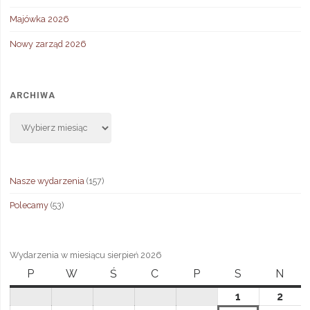
Majówka 2026
Nowy zarząd 2026
ARCHIWA
Archiwa
Nasze wydarzenia
(157)
Polecamy
(53)
Wydarzenia w miesiącu sierpień 2026
P
poniedziałek
W
wtorek
Ś
środa
C
czwartek
P
piątek
S
sobota
N
niedz
1
1
2
2