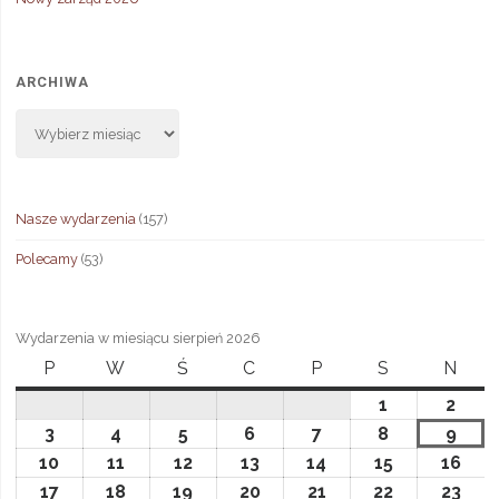
ARCHIWA
Archiwa
Nasze wydarzenia
(157)
Polecamy
(53)
Wydarzenia w miesiącu sierpień 2026
P
poniedziałek
W
wtorek
Ś
środa
C
czwartek
P
piątek
S
sobota
N
niedz
1
1
2
2
sierpnia,
sierp
3
3
4
4
5
5
6
6
7
7
8
8
9
9
2026
2026
sierpnia,
sierpnia,
sierpnia,
sierpnia,
sierpnia,
sierpnia,
sier
10
10
11
11
12
12
13
13
14
14
15
15
16
16
2026
2026
2026
2026
2026
2026
2026
sierpnia,
sierpnia,
sierpnia,
sierpnia,
sierpnia,
sierpnia,
sier
17
17
18
18
19
19
20
20
21
21
22
22
23
23