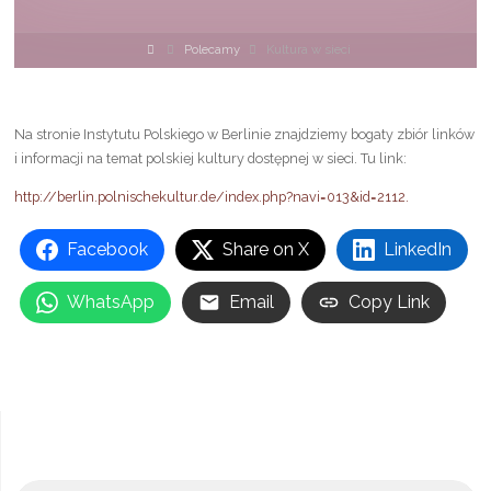
Strona
Polecamy
Kultura w sieci
główna
Na stronie Instytutu Polskiego w Berlinie znajdziemy bogaty zbiór linków
i informacji na temat polskiej kultury dostępnej w sieci. Tu link:
http://berlin.polnischekultur.de/index.php?navi=013&id=2112.
Facebook
Share on X
LinkedIn
WhatsApp
Email
Copy Link
Sz