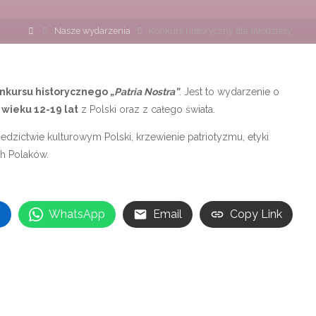
Strona
Nasze wydarzenia
Konkurs historyczny dla młodzieży
główna
onkursu historycznego
„Patria Nostra”
. Jest to wydarzenie o
 wieku 12-19 lat
z Polski oraz z całego świata.
edzictwie kulturowym Polski, krzewienie patriotyzmu, etyki
h Polaków.
n
WhatsApp
Email
Copy Link