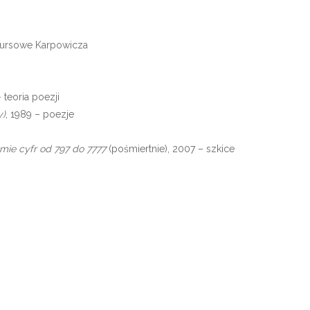
nkursowe Karpowicza
– teoria poezji
y)
, 1989 – poezje
mie cyfr od 797 do 7777
(pośmiertnie), 2007 – szkice