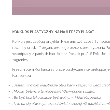
KONKURS PLASTYCZNY
NA NAJLEPSZY PLAKAT
Konkurs jest częścią projektu „Nieznana twórczość Tymoteu
rocznicy urodzin’’ organizowanego przez stowarzyszenie Po
współpracy z panią dr hab Joanną Roszak prof. IS PAN. Jes
zagranicą.
Przedmiotem Konkursu są prace plastyczne interpretujące 
Karpowicza.
„Jestem w moim krajobrazie błąd barw i zapachu. Lecz ciągl
„Mówię: byłem, a to niebywałe” Odwrócone światło.
„Bo być bez lęku znaczy być wolnym’’ Mówi Karpowicz
„I nie da się otworzyć wszechświata szerzej niż ludzkich rami