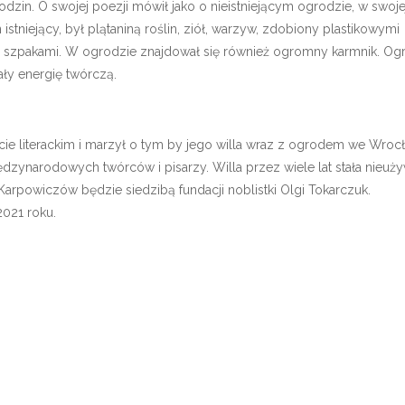
odzin. O swojej poezji mówił jako o nieistniejącym ogrodzie, w swoje
istniejący, był plątaniną roślin, ziół, warzyw, zdobiony plastikowymi
d szpakami. W ogrodzie znajdował się również ogromny karmnik. Og
ały energię twórczą.
e literackim i marzył o tym by jego willa wraz z ogrodem we Wroc
iędzynarodowych twórców i pisarzy. Willa przez wiele lat stała nieuż
 Karpowiczów będzie siedzibą fundacji noblistki Olgi Tokarczuk.
2021 roku.