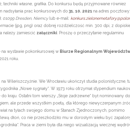
laż, techniki własne, grafika. Do konkursu będą przyjmowane również
n nadsyłania prac konkursowych do
31. 10. 2021
na adres pocztowy
8, 01099 Dresden, Niemcy
lub e-mail:
konkurs.zielonemetafory@polon
rmacie (jpg, png) oraz dobrej rozdzielczość min. 300 dpi, z dopiski
ila należy zamieścić
załączniki
. Proszę o przeczytanie regulaminu
e na wystawie pokonkursowej w
Biurze Regionalnym Województ
2021 roku.
 na Wileńszczyźnie. We Wrocławiu ukończył studia polonistyczne, t
em tygodnika „Nowe sygnały“. W 1973 roku otrzymał stypendium nauko
ałe do kraju. Ostatni tom wierszy „Słoje zadrzewne“ był nominowany d
urgiem, ale przede wszystkim poetą, dla którego niewyczerpanym źr
uprawiał na tyłach swojego domu w Stanach Zjednoczonych, pomimo
u lewą dłoń, co nie przeszkodziło mu w dorosłym wieku być zapalo
odnika“. Praca w ziemi była dla niego wizualizacją wiecznej wędró