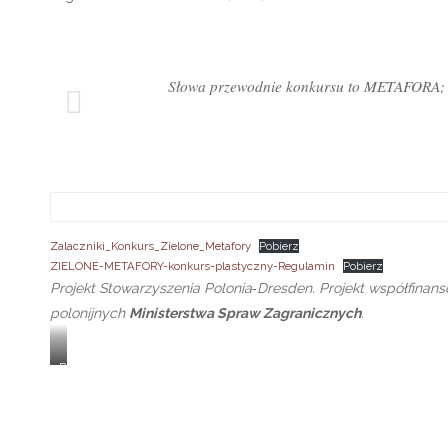
Słowa przewodnie konkursu to METAFO
Zalaczniki_Konkurs_Zielone_Metafory
Pobierz
ZIELONE-METAFORY-konkurs-plastyczny-Regulamin
Pobierz
Projekt Stowarzyszenia Polonia‑Dresden. Projekt współfina
polonijnych
Ministerstwa Spraw Zagranicznych
.
B
E
R
L
I