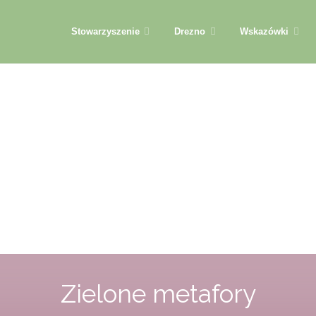
Przejdź
Stowarzyszenie
Drezno
Wskazówki
do
treści
Zielone metafory