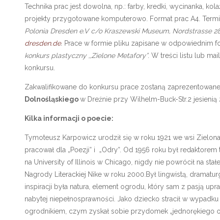
Technika prac jest dowolna, np.: farby, kredki, wycinanka, ko
projekty przygotowane komputerowo. Format prac A4. Termi
Polonia Dresden e.V c/o Kraszewski Museum, Nordstrasse 2
dresden.de
.
Prace w formie pliku zapisane w odpowiednim fo
konkurs plastyczny ,,Zielone Metafory”
. W treści listu lub ma
konkursu.
Zakwalifikowane do konkursu prace zostaną zaprezentowan
Dolnośląskiego
w Dreźnie przy Wilhelm-Buck-Str.2 jesienią 
Kilka informacji o poecie:
Tymoteusz Karpowicz urodził się w roku 1921 we wsi Zielona
pracował dla „Poezji“ i „Odry“. Od 1956 roku był redaktor
na University of Illinois w Chicago, nigdy nie powrócił na st
Nagrody Literackiej Nike w roku 2000.Był lingwistą, dramat
inspiracji była natura, element ogrodu, który sam z pasją 
nabytej niepełnosprawności. Jako dziecko stracił w wypadk
ogrodnikiem, czym zyskał sobie przydomek „jednorękiego ogr