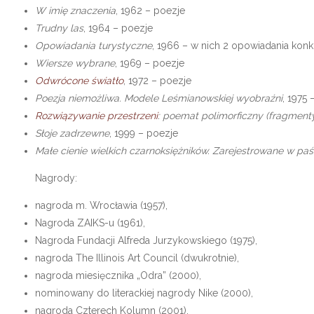
W imię znaczenia
, 1962 – poezje
Trudny las
, 1964 – poezje
Opowiadania turystyczne
, 1966 – w nich 2 opowiadania ko
Wiersze wybrane
, 1969 – poezje
Odwrócone światło
, 1972 – poezje
Poezja niemożliwa. Modele Leśmianowskiej wyobraźni
, 1975 
Rozwiązywanie przestrzeni
: poemat polimorficzny (fragment
Słoje zadrzewne
, 1999 – poezje
Małe cienie wielkich czarnoksiężników. Zarejestrowane w paś
Nagrody:
nagroda m. Wrocławia (1957),
Nagroda ZAIKS-u (1961),
Nagroda Fundacji Alfreda Jurzykowskiego (1975),
nagroda The Illinois Art Council (dwukrotnie),
nagroda miesięcznika „Odra” (2000),
nominowany do literackiej nagrody Nike (2000),
nagroda Czterech Kolumn (2001).