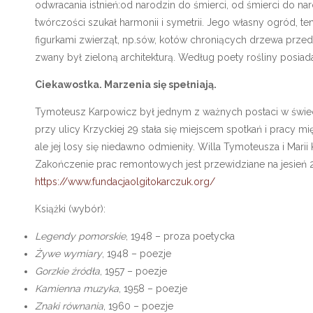
odwracania istnień:od narodzin do śmierci, od śmierci do nar
twórczości szukał harmonii i symetrii. Jego własny ogród, ten 
figurkami zwierząt, np.sów, kotów chroniących drzewa prze
zwany był zieloną architekturą. Według poety rośliny posiad
Ciekawostka. Marzenia się spełniają.
Tymoteusz Karpowicz był jednym z ważnych postaci w świeci
przy ulicy Krzyckiej 29 stała się miejscem spotkań i pracy m
ale jej losy się niedawno odmieniły. Willa Tymoteusza i Marii
Zakończenie prac remontowych jest przewidziane na jesień 
https://www.fundacjaolgitokarczuk.org/
Książki (wybór):
Legendy pomorskie
, 1948 – proza poetycka
Żywe wymiary
, 1948 – poezje
Gorzkie źródła
, 1957 – poezje
Kamienna muzyka
, 1958 – poezje
Znaki równania
, 1960 – poezje