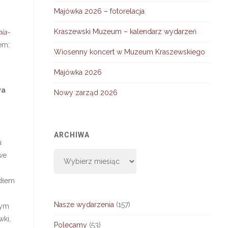
Majówka 2026 – fotorelacja
:
Kraszewski Muzeum – kalendarz wydarzeń
ia-
em:
Wiosenny koncert w Muzeum Kraszewskiego
Majówka 2026
wa
Nowy zarząd 2026
ARCHIWA
u
Archiwa
we
o
ódłem
Nasze wydarzenia
(157)
nym
wki,
Polecamy
(53)