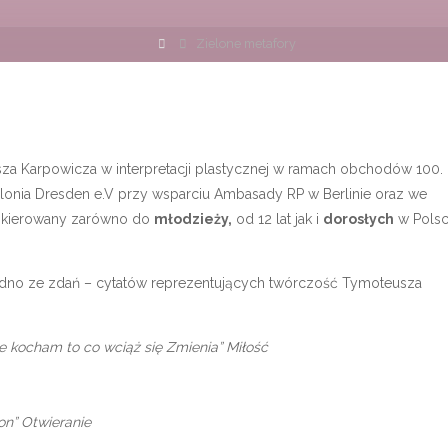
Strona
Zielone metafory
główna
sza Karpowicza w interpretacji plastycznej w ramach obchodów 100.
lonia Dresden e.V przy wsparciu Ambasady RP w Berlinie oraz we
t skierowany zarówno do
młodzieży,
od 12 lat jak i
dorosłych
w Polsc
jedno ze zdań – cytatów reprezentujących twórczość Tymoteusza
e kocham to co wciąż się Zmienia” Miłość
on”
Otwieranie