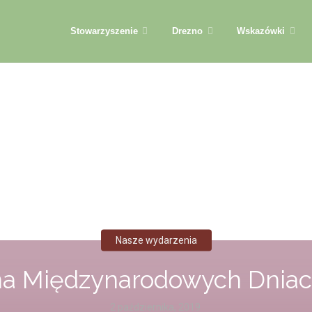
Przejdź
Stowarzyszenie
Drezno
Wskazówki
do
treści
Nasze wydarzenia
na Międzynarodowych Dniac
2 października, 2019