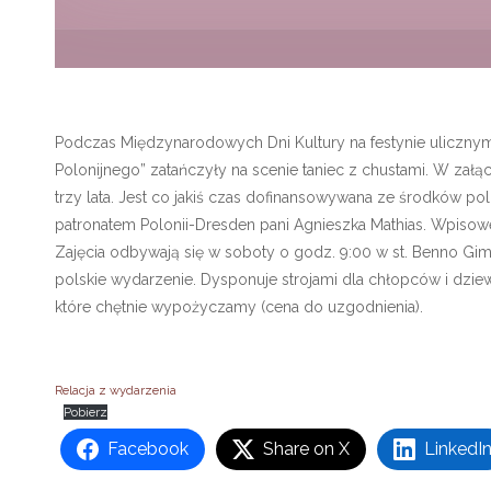
Podczas Międzynarodowych Dni Kultury na festynie ulicznym
Polonijnego” zatańczyły na scenie taniec z chustami. W załącz
trzy lata. Jest co jakiś czas dofinansowywana ze środków po
patronatem Polonii-Dresden pani Agnieszka Mathias. Wpisowe 15
Zajęcia odbywają się w soboty o godz. 9:00 w st. Benno Gim
polskie wydarzenie. Dysponuje strojami dla chłopców i dzie
które chętnie wypożyczamy (cena do uzgodnienia).
Relacja z wydarzenia
Pobierz
Facebook
Share on X
LinkedI