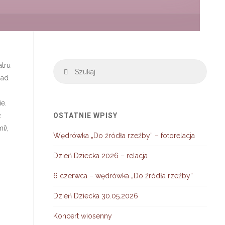
Szuka
atru
Szukaj
nad
ie.
ż
OSTATNIE WPISY
i),
Wędrówka „Do źródła rzeźby” – fotorelacja
Dzień Dziecka 2026 – relacja
6 czerwca – wędrówka „Do źródła rzeźby”
Dzień Dziecka 30.05.2026
Koncert wiosenny