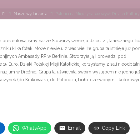
Strona
Nasze wydarzenia
Polonia na Międzynarodowych Dniach Kultury
główna
 prezentowaliśmy nasze Stowarzyszenie, a dzieci z „Tanecznego Te
niku kilka fotek. Może niewielu z was wie, że grupa ta istnieje już po
lonijnych Ambasady RP w Berlinie. Stworzyła ją i prowadzi pod
 Euro. Dzięki Polskiej Misji Katolickiej korzystamy z sali nieodpłatn
nazjum w Dreźnie. Grupa ta uświetniła swoim występem nie jedno ju
wczynek (do Krakowiaka, do Poloneza, biało-czerwonymi i kolorowym
n
WhatsApp
Email
Copy Link