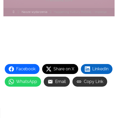
11 września, 2019
Strona
Nasze wydarzenia
Happening Kultury Polskiej – Impresje
główna
Facebook
Share on X
LinkedIn
WhatsApp
Email
Copy Link