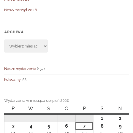
Nowy zarząd 2026
ARCHIWA
Archiwa
Nasze wydarzenia
(157)
Polecamy
(53)
Wydarzenia w miesiącu sierpień 2026
P
poniedziałek
W
wtorek
Ś
środa
C
czwartek
P
piątek
S
sobota
N
niedz
1
1
2
2
sierpnia,
sierp
3
3
4
4
5
5
6
6
7
7
8
8
9
9